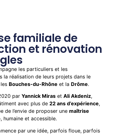
se familiale de
ction et rénovation
ngles
pagne les particuliers et les
 la réalisation de leurs projets dans le
 les
Bouches-du-Rhône
et la
Drôme
.
 2020 par
Yannick Miras
et
Ali Akdeniz
,
âtiment avec plus de
22 ans d’expérience
,
ée de l’envie de proposer une
maîtrise
é
, humaine et accessible.
ence par une idée, parfois floue, parfois