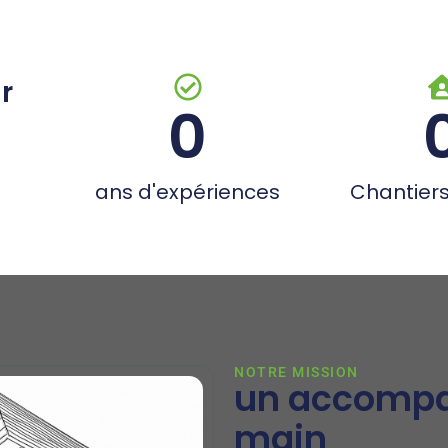
r
0
ans d'expériences
Chantiers
NOTRE MISSION
un accompa
main