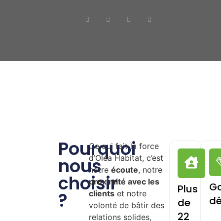
Pourquoi
Ce qui fait la force
d’Olea Habitat, c’est
nous
notre
écoute
, notre
choisir
proximité avec les
Ga
Plus
?
clients
et notre
dé
de
volonté de bâtir des
22
relations solides,