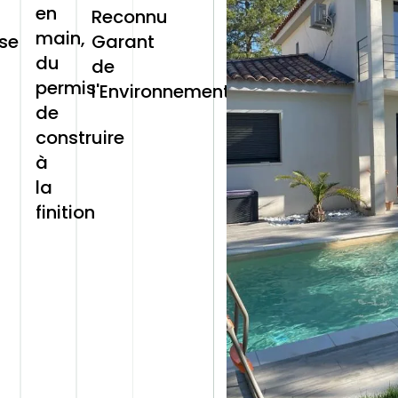
en
Reconnu
main,
ise
Garant
du
de
permis
l'Environnement
de
construire
à
la
finition