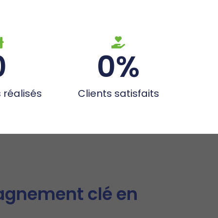
0
0
%
 réalisés
Clients satisfaits
gnement clé en