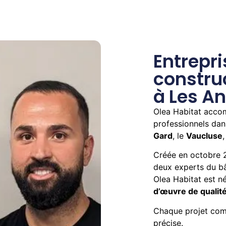
Entrepri
constru
à Les A
Olea Habitat accom
professionnels dans
Gard
, le
Vaucluse
,
Créée en octobre
deux experts du b
Olea Habitat est n
d’œuvre de qualit
Chaque projet comm
précise.