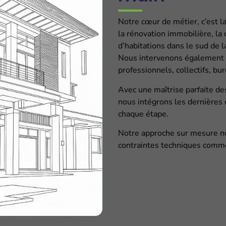
Notre cœur de métier, c’est l
la rénovation immobilière, la 
d’habitations dans le sud de l
Nous intervenons également s
professionnels, collectifs, bu
Avec une maîtrise parfaite 
nous intégrons les dernières 
chaque étape.
Notre approche sur mesure n
contraintes techniques comme