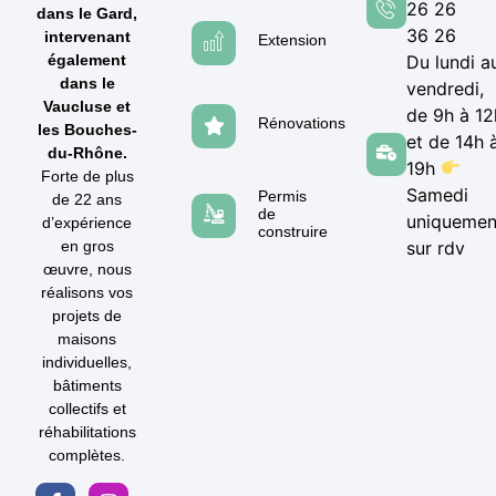
26 26
dans le Gard,
36 26
intervenant
Extension
également
Du lundi a
dans le
vendredi,
Vaucluse et
de 9h à 12
Rénovations
les Bouches-
et de 14h 
du-Rhône.
19h
Forte de plus
Samedi
Permis
de 22 ans
de
uniquemen
d’expérience
construire
en gros
sur rdv
œuvre, nous
réalisons vos
projets de
maisons
individuelles,
bâtiments
collectifs et
réhabilitations
complètes.