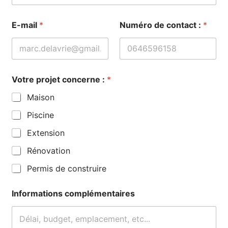
d
E-mail
*
Numéro de contact :
*
e
E
-
m
a
i
Votre projet concerne :
*
l
À
Maison
Piscine
Extension
Rénovation
Permis de construire
Informations complémentaires