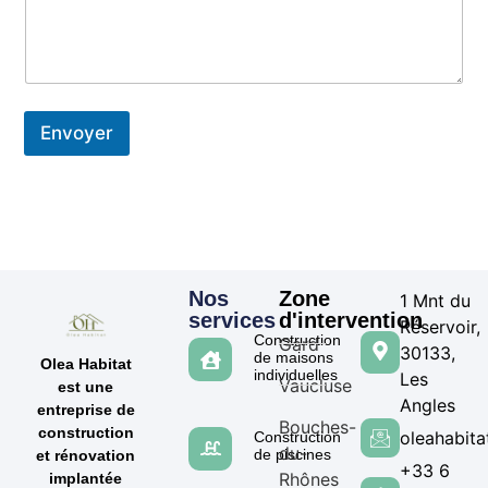
Envoyer
Nos
Zone
1 Mnt du
services
d'intervention
Réservoir,
Construction
Gard
30133,
de maisons
Olea Habitat
individuelles
Les
Vaucluse
est une
Angles
entreprise de
Bouches-
construction
oleahabit
Construction
du-
de piscines
et rénovation
+33 6
Rhônes
implantée